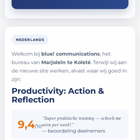
NEDERLANDS
Welkom bij
blue! communications
, het
bureau van
Marjolein te Kolsté
. Terwijl wij aan
de nieuwe site werken, alvast waar wij goed in
zijn:
Productivity: Action &
Reflection
“Super praktische training — scheelt me
9,4
uren per week!”
/10
— beoordeling deelnemers