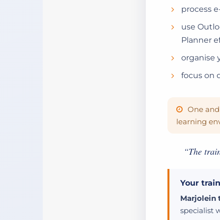
process e-
use Outlo
Planner ef
organise 
focus on 
One and 
learning en
“The trai
Your trai
Marjolein 
specialist