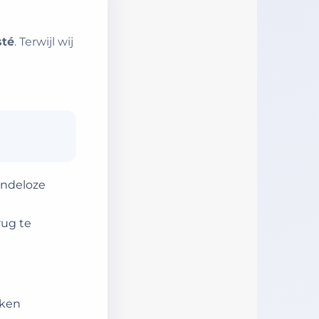
sté
. Terwijl wij
eindeloze
rug te
aken