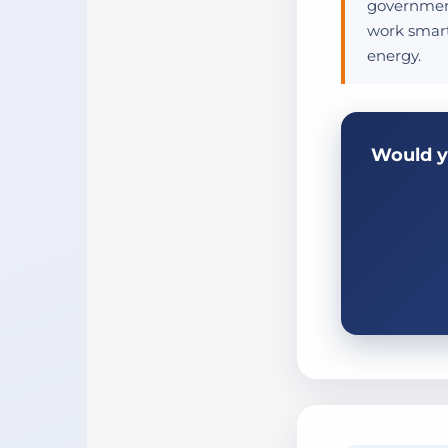
government
work smart
energy.
Would y