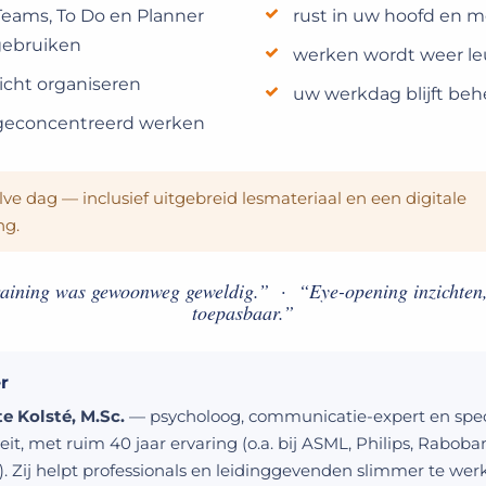
Teams, To Do en Planner
rust in uw hoofd en m
 gebruiken
werken wordt weer l
icht organiseren
uw werkdag blijft beh
 geconcentreerd werken
ve dag — inclusief uitgebreid lesmateriaal en een digitale
ng.
aining was gewoonweg geweldig.” · “Eye-opening inzichten,
toepasbaar.”
r
te Kolsté, M.Sc.
— psycholoog, communicatie-expert en speci
eit, met ruim 40 jaar ervaring (o.a. bij ASML, Philips, Rabob
. Zij helpt professionals en leidinggevenden slimmer te wer