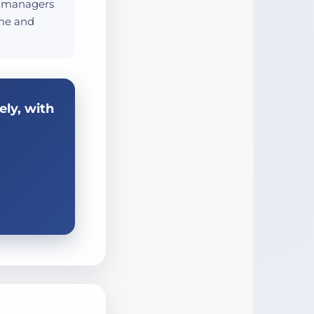
d managers
ime and
ly, with