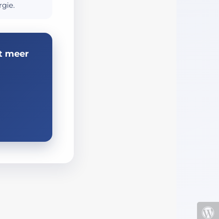
gie.
t meer