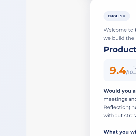
ENGLISH
Welcome to
we build the 
Producti
9.4
“
/10
—
Would you al
meetings and 
Reflection) h
without stres
What you wil