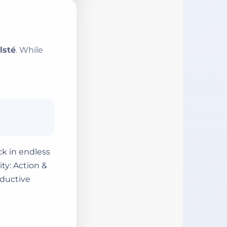
lsté
. While
k in endless
ty: Action &
oductive