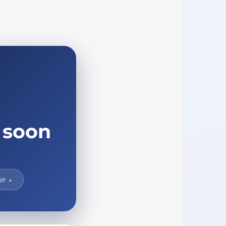
 soon
er ↓