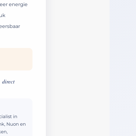
eer energie
euk
eersbaar
 direct
alist in
ank, Nuon en
ken,