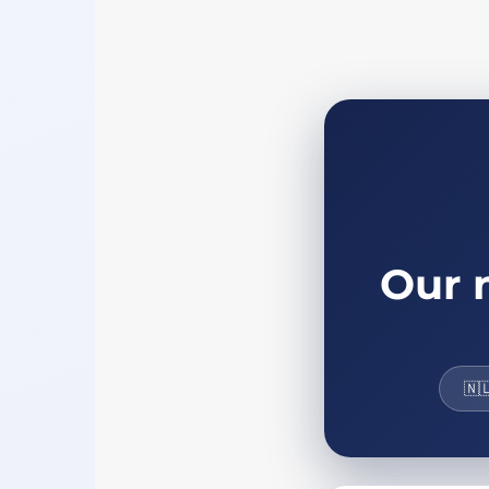
Our 
🇳