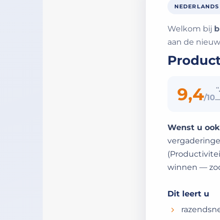
NEDERLANDS
Welkom bij
b
aan de nieuwe
Producti
9,4
“
/10
—
Wenst u ook 
vergaderinge
(Productivite
winnen — zoda
Dit leert u
razendsne