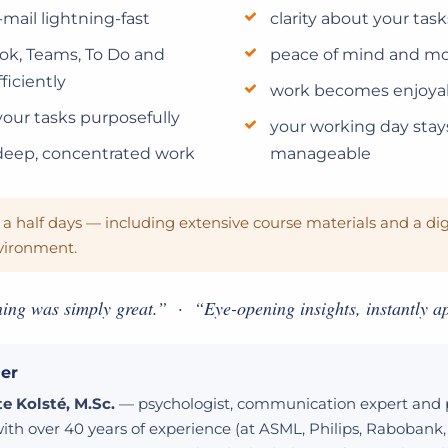
mail lightning-fast
clarity about your task
ok, Teams, To Do and
peace of mind and mo
ficiently
work becomes enjoyab
your tasks purposefully
your working day stay
deep, concentrated work
manageable
a half days — including extensive course materials and a dig
vironment.
ning was simply great.” · “Eye-opening insights, instantly ap
ner
te Kolsté, M.Sc.
— psychologist, communication expert and p
 with over 40 years of experience (at ASML, Philips, Raboban