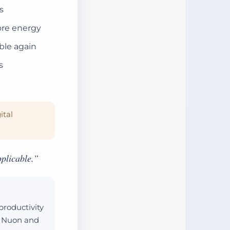
s
re energy
le again
s
ital
plicable.”
roductivity
k, Nuon and