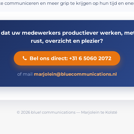
te communiceren en meer grip te krijgen op hun tijd en ener
u dat uw medewerkers productiever werken, me
rust, overzicht en plezier?
Bel ons direct: +31 6 5060 2072
of mail
marjolein@bluecommunications.nl
© 2026 blue! communications — Marjolein te Kolsté